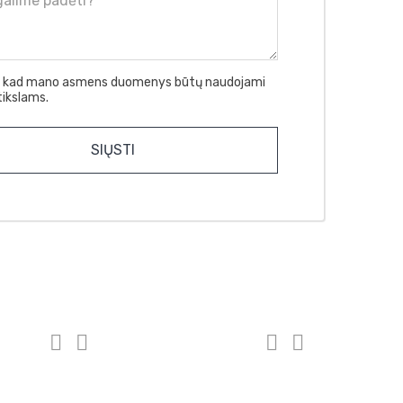
, kad mano asmens duomenys būtų naudojami
tikslams.
emontas
Klientams



