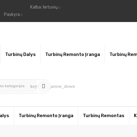
Kalba:
lietuvių
Paskyra
Turbinų Dalys
Turbinų Remonto Įranga
Turbinų Re
os kategorijos
keyboard_arrow_down
alys
Turbinų Remonto Įranga
Turbinų Remontas
K