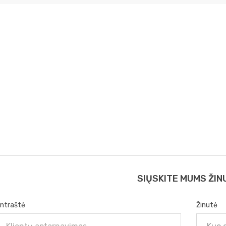
SIŲSKITE MUMS ŽIN
ntraštė
Žinutė