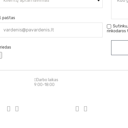
l. paštas
Sutinku
rinkodaros 
riedas
Darbo laikas
9:00-18:00
Top kategorijos
Turbinų r



