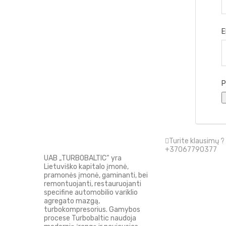
E
P
Turite klausimų ?
+37067790377
UAB „TURBOBALTIC“ yra
Lietuviško kapitalo įmonė,
Informacija
pramonės įmonė, gaminanti, bei
remontuojanti, restauruojanti
specifine automobilio variklio
agregato mazgą,
turbokompresorius. Gamybos
procese Turbobaltic naudoja