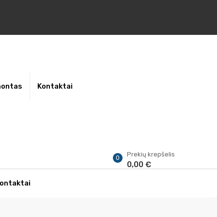
montas
Kontaktai
Prekių krepšelis
0
0,00 €
ontaktai