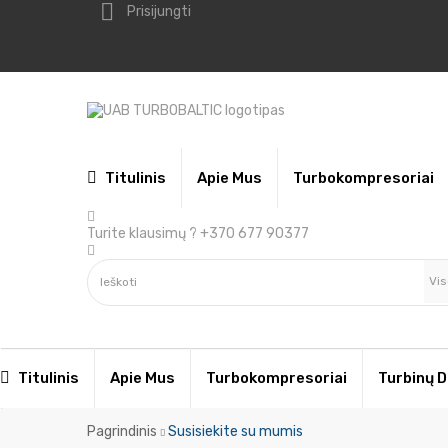

Prisijungti
Titulinis
Apie Mus
Turbokompresoriai
Turite klausimų ?
+370 677 90377
Vis
Titulinis
Apie Mus
Turbokompresoriai
Turbinų D
Pagrindinis
Susisiekite su mumis