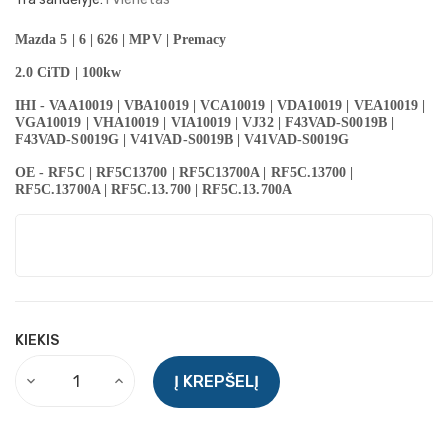
Mazda 5 | 6 | 626 | MPV | Premacy
2.0 CiTD | 100kw
IHI - VAA10019 | VBA10019 | VCA10019 | VDA10019 | VEA10019 |
VGA10019 | VHA10019 | VIA10019 | VJ32 | F43VAD-S0019B |
F43VAD-S0019G | V41VAD-S0019B | V41VAD-S0019G
OE - RF5C | RF5C13700 | RF5C13700A |
RF5C.13700 |
RF5C.13700A |
RF5C.13.700 | RF5C.13.700A
KIEKIS
Į KREPŠELĮ