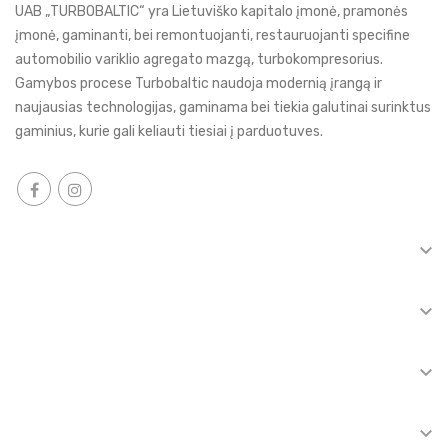
UAB „TURBOBALTIC“ yra Lietuviško kapitalo įmonė, pramonės
įmonė, gaminanti, bei remontuojanti, restauruojanti specifine
automobilio variklio agregato mazgą, turbokompresorius.
Gamybos procese Turbobaltic naudoja modernią įrangą ir
naujausias technologijas, gaminama bei tiekia galutinai surinktus
gaminius, kurie gali keliauti tiesiai į parduotuves.

INFORMACIJA

TOP KATEGORIJOS

TURBINŲ REMONTAS

KLIENTAMS