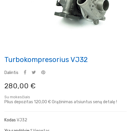
Turbokompresorius VJ32
Dalintis
280,00 €
Su mokesčiais
Plius depozitas 120,00 € Grąžinimas atsiuntus seną detalę !
Kodas
VJ32
Yra sandėlyje:
1 Vienetas