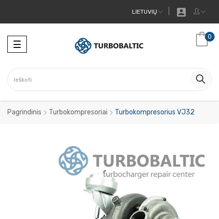

LIETUVIŲ
0
Toggle
☰
navigation
Pagrindinis
Turbokompresoriai
Turbokompresorius VJ32