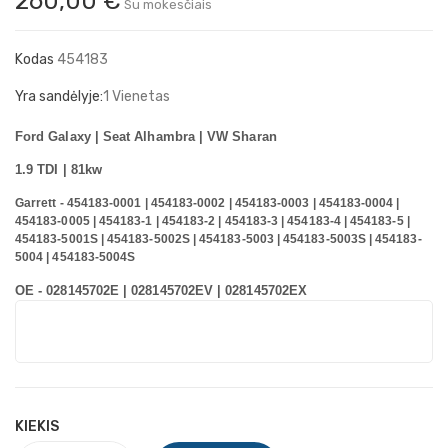
260,00 €
Su mokesčiais
Kodas
454183
Yra sandėlyje:
1 Vienetas
Ford Galaxy | Seat Alhambra | VW Sharan
1.9 TDI | 81kw
Garrett - 454183-0001 | 454183-0002 | 454183-0003 | 454183-0004 |
454183-0005 | 454183-1 | 454183-2 | 454183-3 | 454183-4 | 454183-5 |
454183-5001S | 454183-5002S | 454183-5003 | 454183-5003S | 454183-
5004 | 454183-5004S
OE - 028145702E | 028145702EV | 028145702EX
KIEKIS