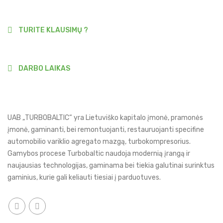
TURITE KLAUSIMŲ ?
+37067790377
DARBO LAIKAS
9:00-18:00
UAB „TURBOBALTIC“ yra Lietuviško kapitalo įmonė, pramonės
įmonė, gaminanti, bei remontuojanti, restauruojanti specifine
automobilio variklio agregato mazgą, turbokompresorius.
Gamybos procese Turbobaltic naudoja modernią įrangą ir
naujausias technologijas, gaminama bei tiekia galutinai surinktus
gaminius, kurie gali keliauti tiesiai į parduotuves.