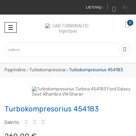
LIETUVIŲ

0
Toggle
☰
navigation
Pagrindinis
Turbokompresoriai
Turbokompresorius 454183
Turbokompresorius 454183
Dalintis