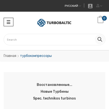

РУССКИЙ
0
Toggle
☰
navigation
Главная
турбокомпрессоры
Восстановленные...
Новые Tурбины
Spec. technikos turbinos