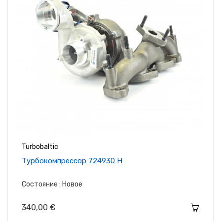
Turbobaltic
Tурбокомпрессор 724930 Н
Состояние :
Новое
Цена
340,00 €