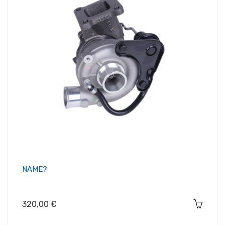
NAME?
Цена
320,00 €