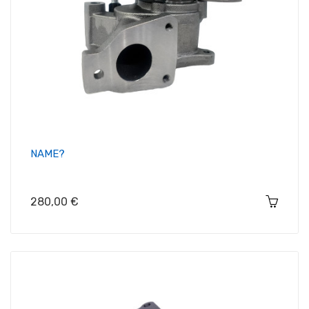
NAME?
Цена
280,00 €