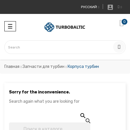

РУССКИЙ
0
Toggle
☰
navigation
Главная
Запчасти для турбин
Корпуса турбин
Sorry for the inconvenience.
Search again what you are looking for

